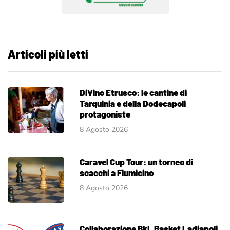
Articoli più letti
DiVino Etrusco: le cantine di
Tarquinia e della Dodecapoli
protagoniste
8 Agosto 2026
Caravel Cup Tour: un torneo di
scacchi a Fiumicino
8 Agosto 2026
Collaborazione BkL Basket Ladiapoli