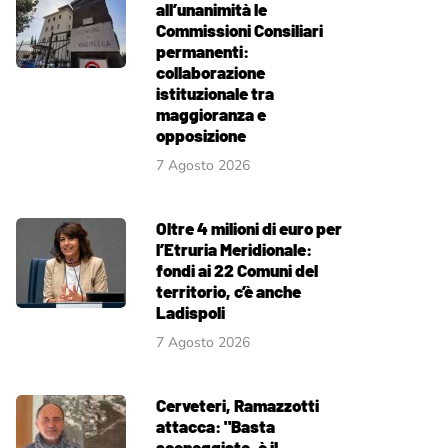
all’unanimità le
Commissioni Consiliari
permanenti:
collaborazione
istituzionale tra
maggioranza e
opposizione
7 Agosto 2026
Oltre 4 milioni di euro per
l’Etruria Meridionale:
fondi ai 22 Comuni del
territorio, c’è anche
Ladispoli
7 Agosto 2026
Cerveteri, Ramazzotti
attacca: "Basta
sceneggiate, è il