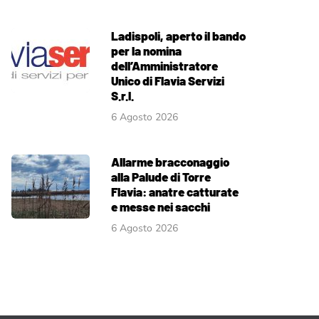
Ladispoli, aperto il bando
per la nomina
dell’Amministratore
Unico di Flavia Servizi
S.r.l.
6 Agosto 2026
Allarme bracconaggio
alla Palude di Torre
Flavia: anatre catturate
e messe nei sacchi
6 Agosto 2026