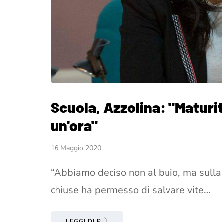
Scuola, Azzolina: "Maturit
un'ora"
16 Maggio 2020
“Abbiamo deciso non al buio, ma sulla b
chiuse ha permesso di salvare vite…
LEGGI DI PIÙ