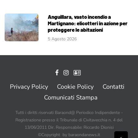
Anguillara, vasto incendio a
Martignano: elicotteri in azione per
proteggere le abitazioni
5 Agosto 2026
Privacy Policy
Cookie Policy
Contatti
Comunicati Stampa
Tutti i diritti riservati Baraond@ Periodico Indipendente -
Registrazione presso il Tribunale di Civitavecchia n. 4 del
13/06/2011 Dir. Responsabile: Riccardo Dionisi
©Copyright by baraondanews.it