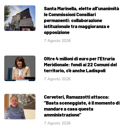
Santa Marinella, elette all’unanimità
le Commissioni Consiliari
permanenti: collaborazione
istituzionale tra maggioranza e
opposizione
7 Agosto 2026
Oltre 4 milioni di euro per l’Etruria
Meridionale: fondi ai 22 Comuni del
territorio, c’è anche Ladispoli
7 Agosto 2026
Cerveteri, Ramazzotti attacca:
"Basta sceneggiate, è il momento di
mandare a casa questa
amministrazione"
7 Agosto 2026