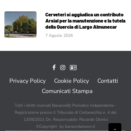
Cerveteri si aggiudica un contributo
Arsial per la manutenzione e la tutela
della Quercia di Largo Almunecar
7 Agosto 2026
Privacy Policy
Cookie Policy
Contatti
Comunicati Stampa
Tutti i diritti riservati Baraond@ Periodico Indipendente -
Registrazione presso il Tribunale di Civitavecchia n. 4 del
13/06/2011 Dir. Responsabile: Riccardo Dionisi
©Copyright by baraondanews.it