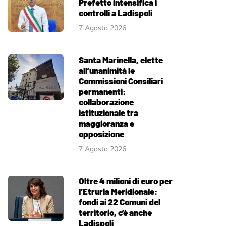
Prefetto intensifica i
controlli a Ladispoli
7 Agosto 2026
Santa Marinella, elette
all’unanimità le
Commissioni Consiliari
permanenti:
collaborazione
istituzionale tra
maggioranza e
opposizione
7 Agosto 2026
Oltre 4 milioni di euro per
l’Etruria Meridionale:
fondi ai 22 Comuni del
territorio, c’è anche
Ladispoli