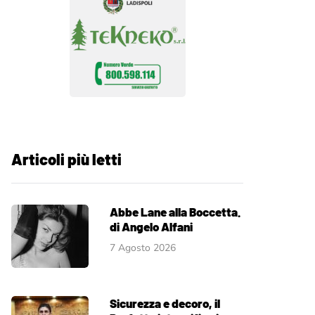
Articoli più letti
Abbe Lane alla Boccetta.
di Angelo Alfani
7 Agosto 2026
Sicurezza e decoro, il