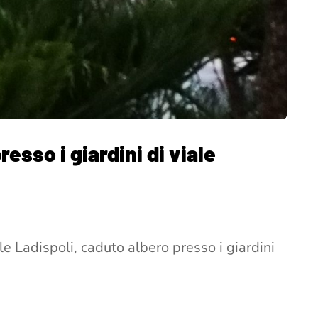
esso i giardini di viale
le Ladispoli, caduto albero presso i giardini