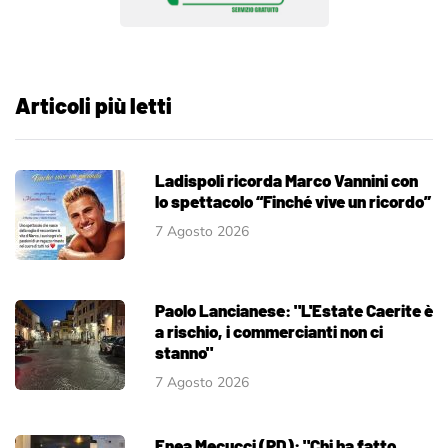
Articoli più letti
Ladispoli ricorda Marco Vannini con
lo spettacolo “Finché vive un ricordo”
7 Agosto 2026
Paolo Lancianese: "L'Estate Caerite è
a rischio, i commercianti non ci
stanno"
7 Agosto 2026
Enea Mecucci (PD): "Chi ha fatto