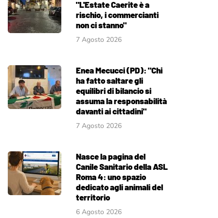
"L'Estate Caerite è a
rischio, i commercianti
non ci stanno"
7 Agosto 2026
Enea Mecucci (PD): "Chi
ha fatto saltare gli
equilibri di bilancio si
assuma la responsabilità
davanti ai cittadini"
7 Agosto 2026
Nasce la pagina del
Canile Sanitario della ASL
Roma 4: uno spazio
dedicato agli animali del
territorio
6 Agosto 2026