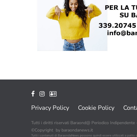
Privacy Policy
Cookie Policy
Conta
Tutti i diritti riservati Baraond@ Periodico Indipendente
©Copyright by baraondanews.it
Tutti i contenuti di BaraondaNews possono quindi essere utilizzati a patto 