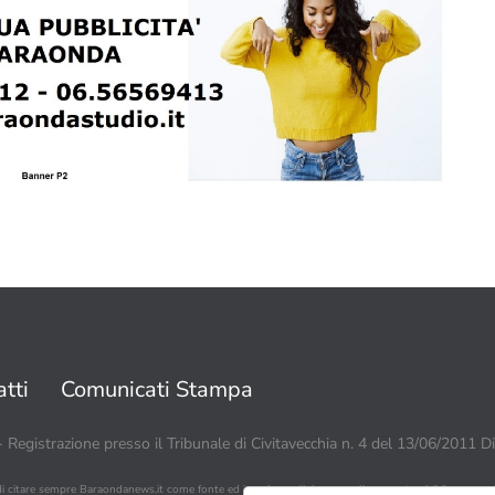
tti
Comunicati Stampa
 - Registrazione presso il Tribunale di Civitavecchia n. 4 del 13/06/2011 D
di citare sempre Baraondanews.it come fonte ed inserire un link o un collegamento visibile a www.