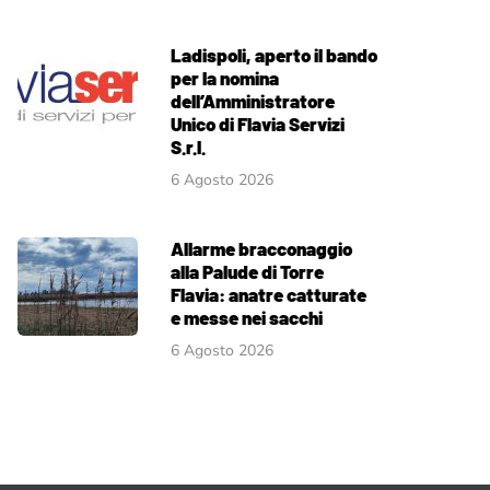
Ladispoli, aperto il bando
per la nomina
dell’Amministratore
Unico di Flavia Servizi
S.r.l.
6 Agosto 2026
Allarme bracconaggio
alla Palude di Torre
Flavia: anatre catturate
e messe nei sacchi
6 Agosto 2026