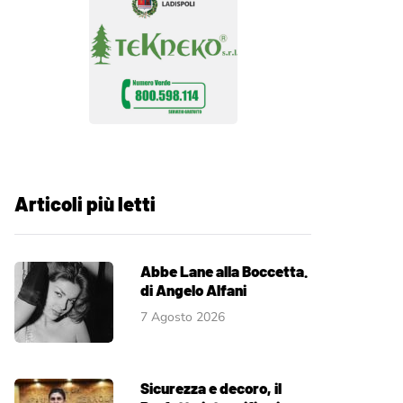
Articoli più letti
Abbe Lane alla Boccetta.
di Angelo Alfani
7 Agosto 2026
Sicurezza e decoro, il