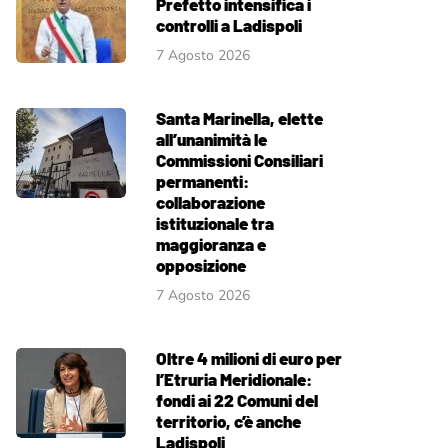
Prefetto intensifica i
controlli a Ladispoli
7 Agosto 2026
Santa Marinella, elette
all’unanimità le
Commissioni Consiliari
permanenti:
collaborazione
istituzionale tra
maggioranza e
opposizione
7 Agosto 2026
Oltre 4 milioni di euro per
l’Etruria Meridionale:
fondi ai 22 Comuni del
territorio, c’è anche
Ladispoli