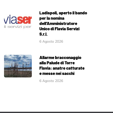
Ladispoli, aperto il bando
per la nomina
dell’Amministratore
Unico di Flavia Servizi
S.r.l.
6 Agosto 2026
Allarme bracconaggio
alla Palude di Torre
Flavia: anatre catturate
e messe nei sacchi
6 Agosto 2026