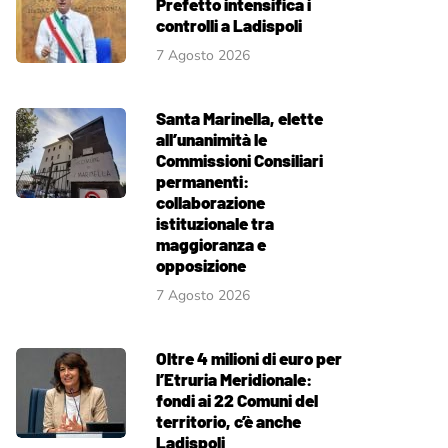
Prefetto intensifica i
controlli a Ladispoli
7 Agosto 2026
Santa Marinella, elette
all’unanimità le
Commissioni Consiliari
permanenti:
collaborazione
istituzionale tra
maggioranza e
opposizione
7 Agosto 2026
Oltre 4 milioni di euro per
l’Etruria Meridionale:
fondi ai 22 Comuni del
territorio, c’è anche
Ladispoli