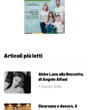
Articoli più letti
Abbe Lane alla Boccetta.
di Angelo Alfani
7 Agosto 2026
Sicurezza e decoro, il