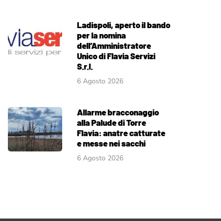
Ladispoli, aperto il bando
per la nomina
dell’Amministratore
Unico di Flavia Servizi
S.r.l.
6 Agosto 2026
Allarme bracconaggio
alla Palude di Torre
Flavia: anatre catturate
e messe nei sacchi
6 Agosto 2026