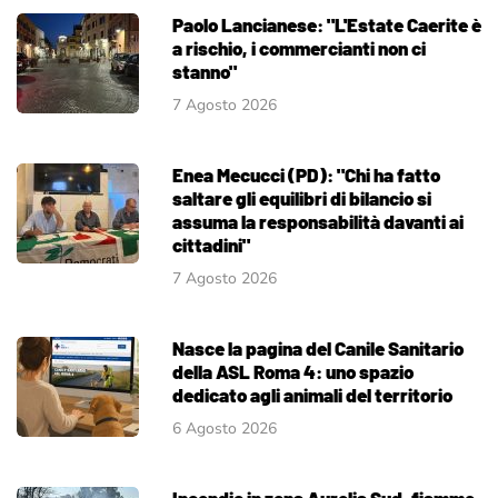
Paolo Lancianese: "L'Estate Caerite è
a rischio, i commercianti non ci
stanno"
7 Agosto 2026
Enea Mecucci (PD): "Chi ha fatto
saltare gli equilibri di bilancio si
assuma la responsabilità davanti ai
cittadini"
7 Agosto 2026
Nasce la pagina del Canile Sanitario
della ASL Roma 4: uno spazio
dedicato agli animali del territorio
6 Agosto 2026
Incendio in zona Aurelia Sud, fiamme