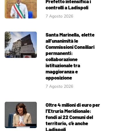
Prefetto intensifica i
controlli a Ladispoli
7 Agosto 2026
Santa Marinella, elette
all’unanimità le
Commissioni Consiliari
permanenti:
collaborazione
istituzionale tra
maggioranza e
opposizione
7 Agosto 2026
Oltre 4 milioni di euro per
l’Etruria Meridionale:
fondi ai 22 Comuni del
territorio, c’è anche
Ladispoli