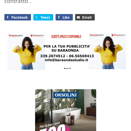
contratto”.
Facebook
Tweet
Like
Email