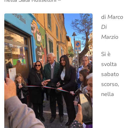
di
Marco
Di
Marzio
Si è
svolta
sabato
scorso,
nella