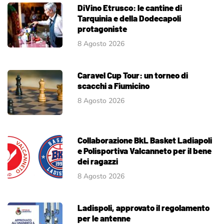
DiVino Etrusco: le cantine di
Tarquinia e della Dodecapoli
protagoniste
8 Agosto 2026
Caravel Cup Tour: un torneo di
scacchi a Fiumicino
8 Agosto 2026
Collaborazione BkL Basket Ladiapoli
e Polisportiva Valcanneto per il bene
dei ragazzi
8 Agosto 2026
Ladispoli, approvato il regolamento
per le antenne