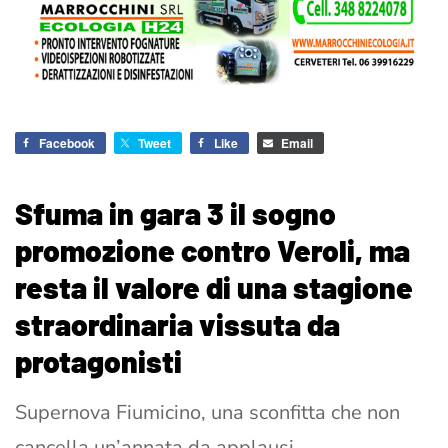
Facebook
Tweet
Like
Email
Sfuma in gara 3 il sogno
promozione contro Veroli, ma
resta il valore di una stagione
straordinaria vissuta da
protagonisti
Supernova Fiumicino, una sconfitta che non
cancella un’annata da applausi –