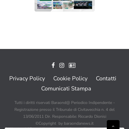
Privacy Policy
Cookie Policy
Contatti
Comunicati Stampa
Tutti i diritti riservati Baraond@ Periodico Indipendente -
Registrazione presso il Tribunale di Civitavecchia n. 4 del
13/06/2011 Dir. Responsabile: Riccardo Dionisi
©Copyright by baraondanews.it
Tutti i contenuti di BaraondaNews possono quindi essere utilizzati a patto di citare sempre