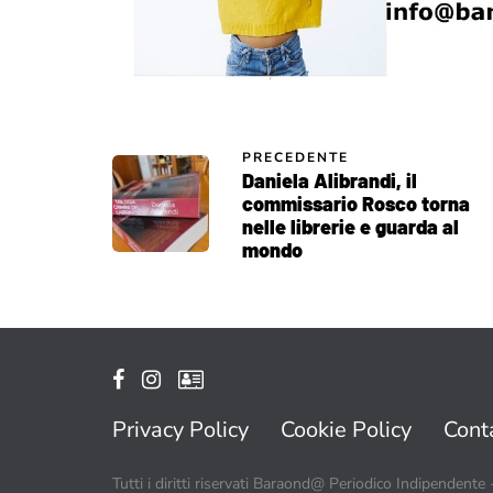
PRECEDENTE
Daniela Alibrandi, il
commissario Rosco torna
nelle librerie e guarda al
mondo
Privacy Policy
Cookie Policy
Conta
Tutti i diritti riservati Baraond@ Periodico Indipendente