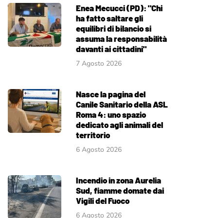
Enea Mecucci (PD): "Chi
ha fatto saltare gli
equilibri di bilancio si
assuma la responsabilità
davanti ai cittadini"
7 Agosto 2026
Nasce la pagina del
Canile Sanitario della ASL
Roma 4: uno spazio
dedicato agli animali del
territorio
6 Agosto 2026
Incendio in zona Aurelia
Sud, fiamme domate dai
Vigili del Fuoco
6 Agosto 2026