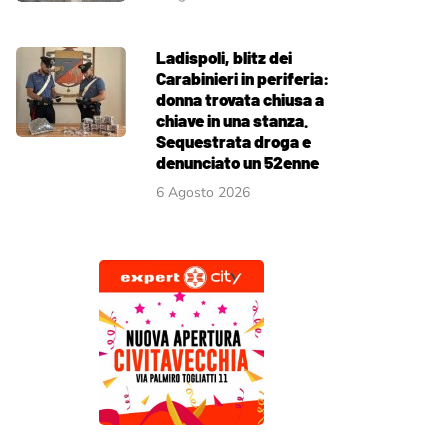
Ladispoli, blitz dei
Carabinieri in periferia:
donna trovata chiusa a
chiave in una stanza.
Sequestrata droga e
denunciato un 52enne
6 Agosto 2026