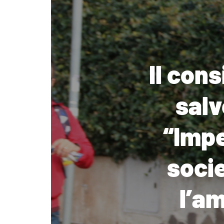
Il cons
salv
“Impe
socie
l’a