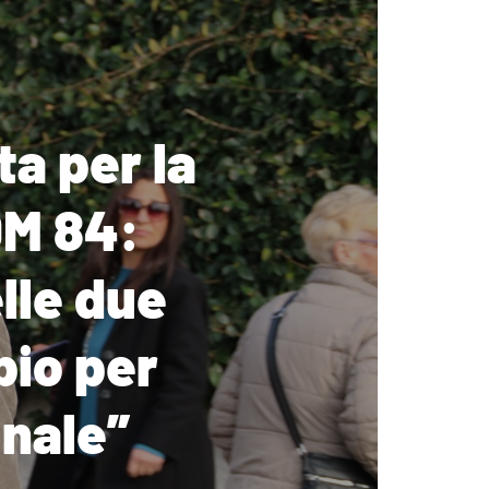
ta per la
DM 84:
lle due
pio per
nale”