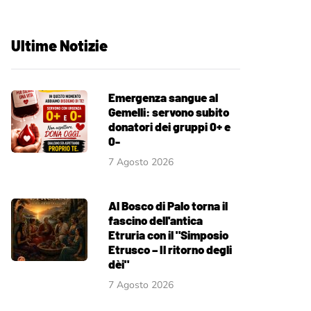
Ultime Notizie
Emergenza sangue al
Gemelli: servono subito
donatori dei gruppi 0+ e
0-
7 Agosto 2026
Al Bosco di Palo torna il
fascino dell'antica
Etruria con il "Simposio
Etrusco – Il ritorno degli
dèi"
7 Agosto 2026