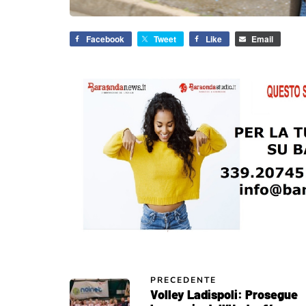
Facebook
Tweet
Like
Email
PRECEDENTE
Volley Ladispoli: Prosegue