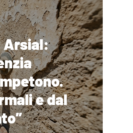
 Arsial:
enzia
competono.
rmali e dal
ato”