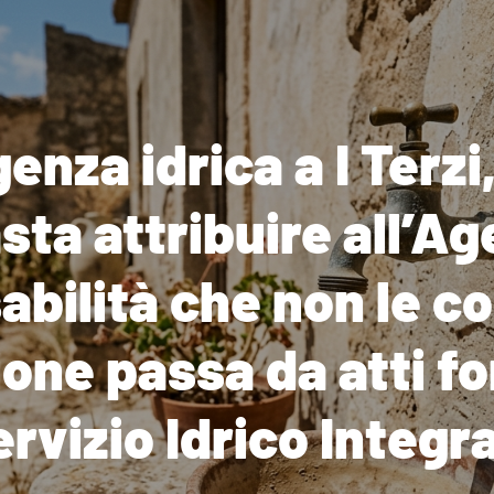
nza idrica a I Terzi,
sta attribuire all’Ag
abilità che non le 
one passa da atti fo
rvizio Idrico Integr