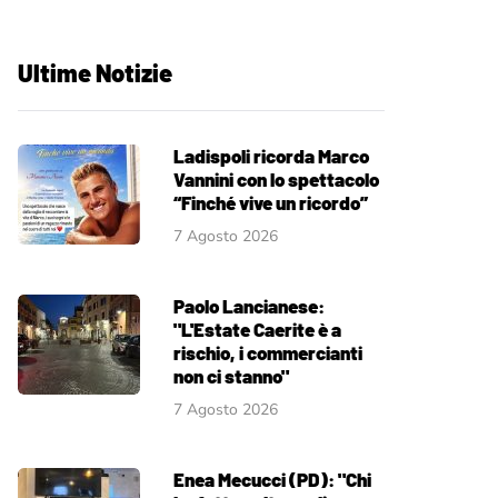
Ultime Notizie
Ladispoli ricorda Marco
Vannini con lo spettacolo
“Finché vive un ricordo”
7 Agosto 2026
Paolo Lancianese:
"L'Estate Caerite è a
rischio, i commercianti
non ci stanno"
7 Agosto 2026
Enea Mecucci (PD): "Chi