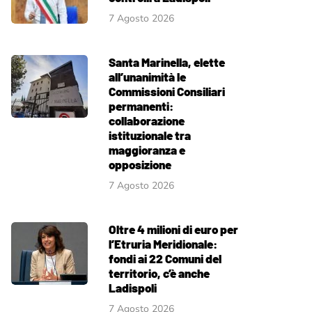
7 Agosto 2026
Santa Marinella, elette
all’unanimità le
Commissioni Consiliari
permanenti:
collaborazione
istituzionale tra
maggioranza e
opposizione
7 Agosto 2026
Oltre 4 milioni di euro per
l’Etruria Meridionale:
fondi ai 22 Comuni del
territorio, c’è anche
Ladispoli
7 Agosto 2026