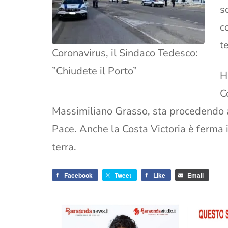
s
c
t
Coronavirus, il Sindaco Tedesco:
”Chiudete il Porto”
H
C
Massimiliano Grasso, sta procedendo a 
Pace. Anche la Costa Victoria è ferma 
terra.
Facebook
Tweet
Like
Email