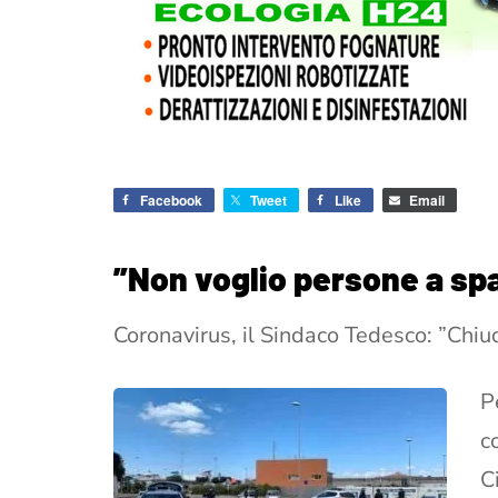
Facebook
Tweet
Like
Email
”Non voglio persone a spa
Coronavirus, il Sindaco Tedesco: ”Chiud
P
c
C