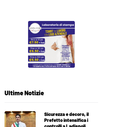
Ultime Notizie
Sicurezza e decoro, il
Prefetto intensifica i
controlli a Ladispoli