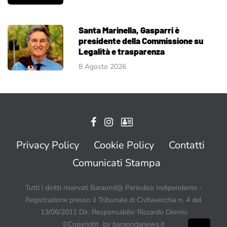
Santa Marinella, Gasparri è
presidente della Commissione su
Legalità e trasparenza
8 Agosto 2026
Privacy Policy
Cookie Policy
Contatti
Comunicati Stampa
Tutti i diritti riservati Baraond@ Periodico Indipendente -
Registrazione presso il Tribunale di Civitavecchia n. 4 del
13/06/2011 Dir. Responsabile: Riccardo Dionisi
©Copyright by baraondanews.it