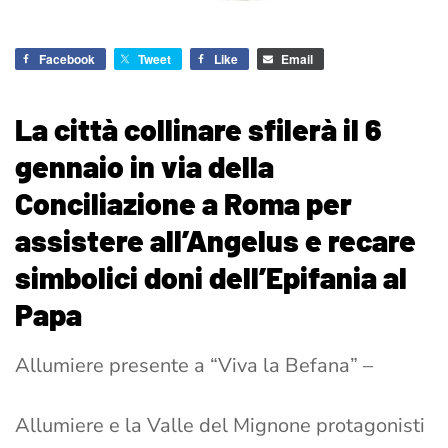
Facebook
Tweet
Like
Email
La città collinare sfilerà il 6
gennaio in via della
Conciliazione a Roma per
assistere all’Angelus e recare
simbolici doni dell’Epifania al
Papa
Allumiere presente a “Viva la Befana” –
Allumiere e la Valle del Mignone protagonisti