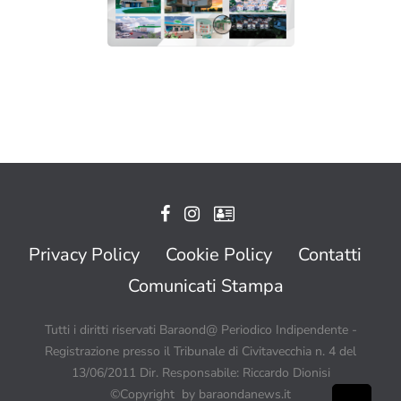
Privacy Policy
Cookie Policy
Contatti
Comunicati Stampa
Tutti i diritti riservati Baraond@ Periodico Indipendente -
Registrazione presso il Tribunale di Civitavecchia n. 4 del
13/06/2011 Dir. Responsabile: Riccardo Dionisi
©Copyright by baraondanews.it