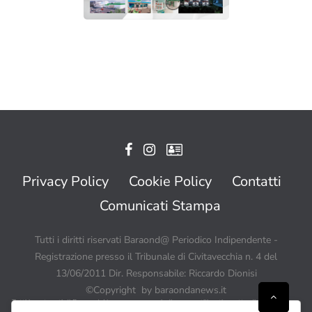
Privacy Policy
Cookie Policy
Contatti
Comunicati Stampa
Tutti i diritti riservati Baraond@ Periodico Indipendente -
Registrazione presso il Tribunale di Civitavecchia n. 4 del
13/06/2011 Dir. Responsabile: Riccardo Dionisi
©Copyright by baraondanews.it
Tutti i contenuti di BaraondaNews possono quindi essere utilizzati a patto di citare sempre
Baraondanews.it come fonte ed inserire un link o un collegamento visibile a