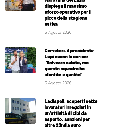
dispiega il massimo
sforzo operativo per il
picco della stagione
estiva
5 Agosto 2026
Cerveteri, il presidente
Lupi suona la carica:
"Salvezza subito, ma
questa squadra ha
identità e qualità"
5 Agosto 2026
Ladispoli, scoperti sette
lavoratori irregolari in
un’attività di cibi da
asporto: sanzioni per
oltre 23mila euro