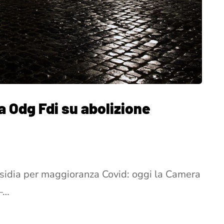
a Odg Fdi su abolizione
 insidia per maggioranza Covid: oggi la Camera
 –…