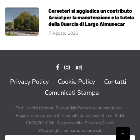
Cerveteri si aggiudica un contributo
Arsial per la manutenzione e la tutela
della Quercia di Largo Almunecar
7 Agosto 2026
Privacy Policy
Cookie Policy
Contatti
Comunicati Stampa
Tutti i diritti riservati Baraond@ Periodico Indipendente -
Registrazione presso il Tribunale di Civitavecchia n. 4 del
13/06/2011 Dir. Responsabile: Riccardo Dionisi
©Copyright by baraondanews.it
Tutti i contenuti di BaraondaNews possono quindi essere utilizzati a patto di citare sempre
Baraondanews.it come fonte ed inserire un link o un collegamento visibile a