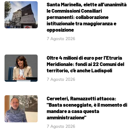
Santa Marinella, elette all’unanimità
le Commissioni Consiliari
permanenti: collaborazione
istituzionale tra maggioranza e
opposizione
7 Agosto 2026
Oltre 4 milioni di euro per l’Etruria
Meridionale: fondi ai 22 Comuni del
territorio, c’è anche Ladispoli
7 Agosto 2026
Cerveteri, Ramazzotti attacca:
"Basta sceneggiate, è il momento di
mandare a casa questa
amministrazione"
7 Agosto 2026