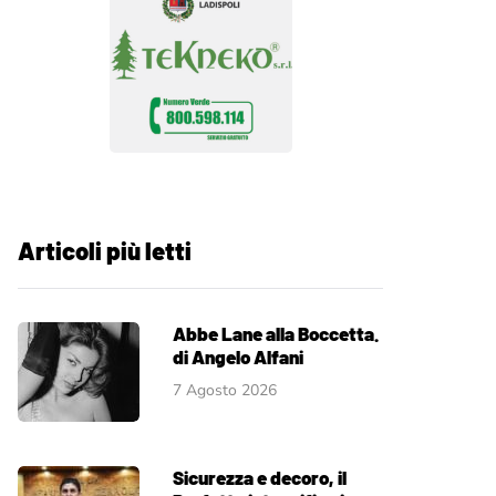
Articoli più letti
Abbe Lane alla Boccetta.
di Angelo Alfani
7 Agosto 2026
Sicurezza e decoro, il