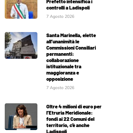
Prefetto intensifica i
controlli a Ladispoli
7 Agosto 2026
Santa Marinella, elette
all’unanimità le
Commissioni Consiliari
permanenti:
collaborazione
istituzionale tra
maggioranza e
opposizione
7 Agosto 2026
Oltre 4 milioni di euro per
l’Etruria Meridionale:
fondi ai 22 Comuni del
territorio, c’è anche
Ladispoli