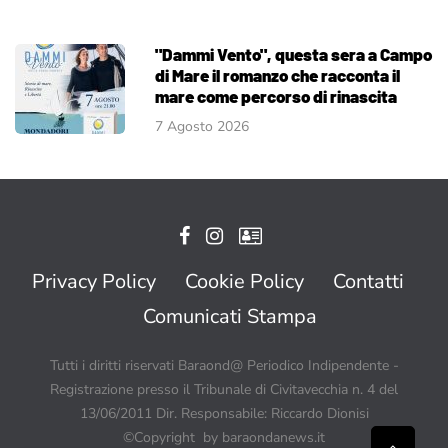
"Dammi Vento", questa sera a Campo
di Mare il romanzo che racconta il
mare come percorso di rinascita
7 Agosto 2026
Privacy Policy
Cookie Policy
Contatti
Comunicati Stampa
Tutti i diritti riservati Baraond@ Periodico Indipendente -
Registrazione presso il Tribunale di Civitavecchia n. 4 del
13/06/2011 Dir. Responsabile: Riccardo Dionisi
©Copyright by baraondanews.it