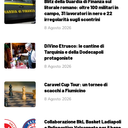
Blitz della Guardia di Finanza sul
litorale romano: oltre 100 militari in
campo, 31 lavoratori in nero e 22
irregolarità sugli scontrini
8 Agosto 2026
DiVino Etrusco: le cantine di
Tarquinia e della Dodecapoli
protagoniste
8 Agosto 2026
Caravel Cup Tour: un torneo di
scacchi a Fiumicino
8 Agosto 2026
Collaborazione BkL Basket Ladiapoli
e Polisportiva Valcanneto per il bene