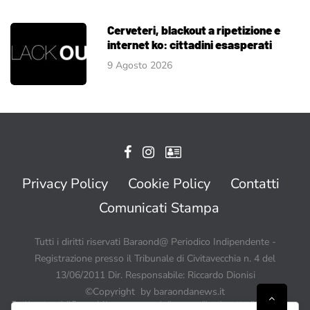
Cerveteri, blackout a ripetizione e
internet ko: cittadini esasperati
9 Agosto 2026
Privacy Policy
Cookie Policy
Contatti
Comunicati Stampa
Tutti i diritti riservati Baraond@ Periodico Indipendente -
Registrazione presso il Tribunale di Civitavecchia n. 4 del
13/06/2011 Dir. Responsabile: Riccardo Dionisi
©Copyright by baraondanews.it
Tutti i contenuti di BaraondaNews possono quindi essere utilizzati a patto di citare sempre