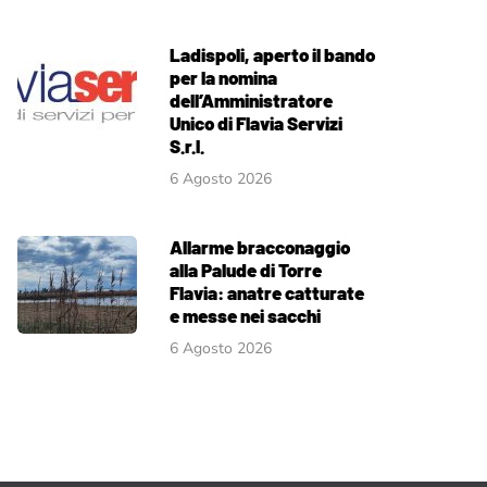
Ladispoli, aperto il bando
per la nomina
dell’Amministratore
Unico di Flavia Servizi
S.r.l.
6 Agosto 2026
Allarme bracconaggio
alla Palude di Torre
Flavia: anatre catturate
e messe nei sacchi
6 Agosto 2026