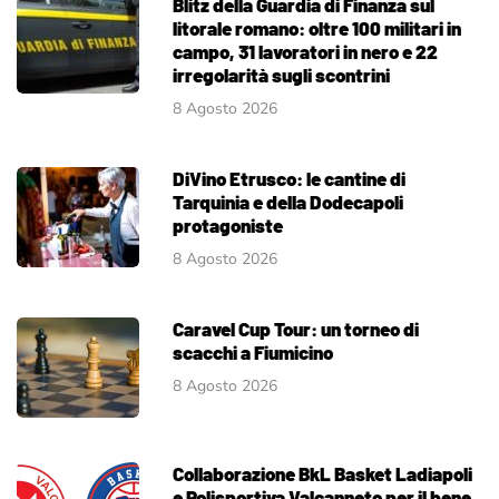
Blitz della Guardia di Finanza sul
litorale romano: oltre 100 militari in
campo, 31 lavoratori in nero e 22
irregolarità sugli scontrini
8 Agosto 2026
DiVino Etrusco: le cantine di
Tarquinia e della Dodecapoli
protagoniste
8 Agosto 2026
Caravel Cup Tour: un torneo di
scacchi a Fiumicino
8 Agosto 2026
Collaborazione BkL Basket Ladiapoli
e Polisportiva Valcanneto per il bene