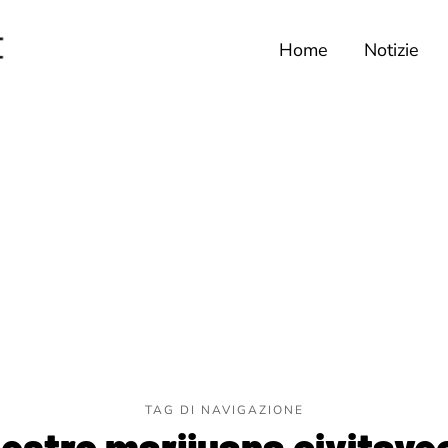
Home
Notizie
TAG DI NAVIGAZIONE
estro marijuana civitave