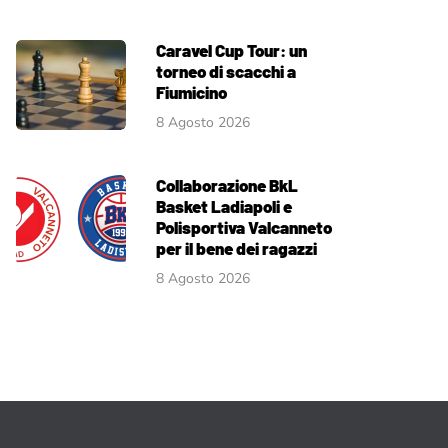
Caravel Cup Tour: un
torneo di scacchi a
Fiumicino
8 Agosto 2026
Collaborazione BkL
Basket Ladiapoli e
Polisportiva Valcanneto
per il bene dei ragazzi
8 Agosto 2026