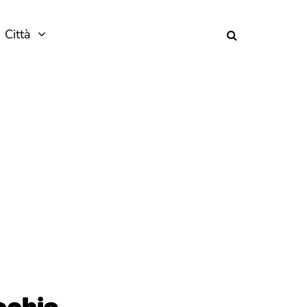
Città
cchia