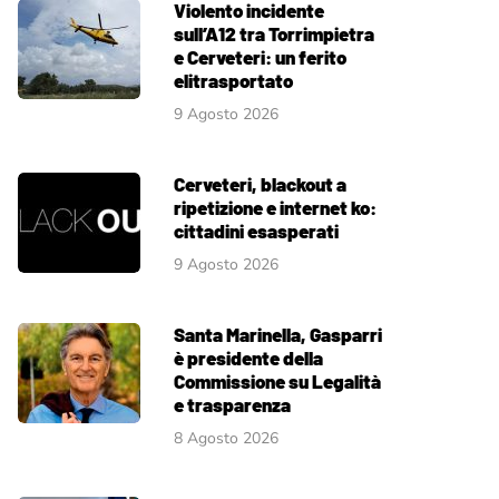
Violento incidente
sull’A12 tra Torrimpietra
e Cerveteri: un ferito
elitrasportato
9 Agosto 2026
Cerveteri, blackout a
ripetizione e internet ko:
cittadini esasperati
9 Agosto 2026
Santa Marinella, Gasparri
è presidente della
Commissione su Legalità
e trasparenza
8 Agosto 2026