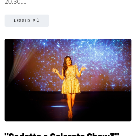
20.30,…
LEGGI DI PIÙ
"Sedotta e Sclerata Show3",