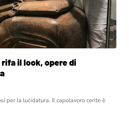
rifa il look, opere di
ia
i per la lucidatura. Il capolavoro cerite è