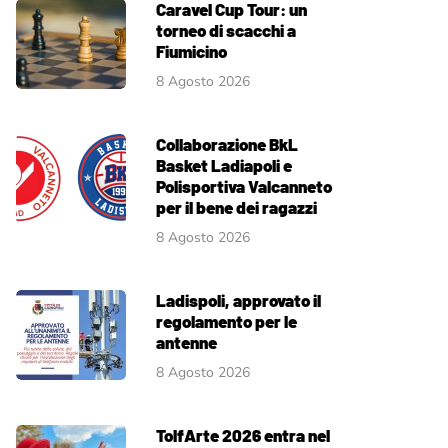
Caravel Cup Tour: un
torneo di scacchi a
Fiumicino
8 Agosto 2026
Collaborazione BkL
Basket Ladiapoli e
Polisportiva Valcanneto
per il bene dei ragazzi
8 Agosto 2026
Ladispoli, approvato il
regolamento per le
antenne
8 Agosto 2026
TolfArte 2026 entra nel