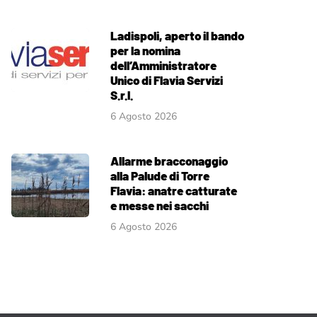
Ladispoli, aperto il bando
per la nomina
dell’Amministratore
Unico di Flavia Servizi
S.r.l.
6 Agosto 2026
Allarme bracconaggio
alla Palude di Torre
Flavia: anatre catturate
e messe nei sacchi
6 Agosto 2026