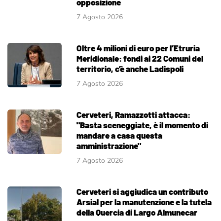
opposizione
7 Agosto 2026
Oltre 4 milioni di euro per l’Etruria
Meridionale: fondi ai 22 Comuni del
territorio, c’è anche Ladispoli
7 Agosto 2026
Cerveteri, Ramazzotti attacca:
"Basta sceneggiate, è il momento di
mandare a casa questa
amministrazione"
7 Agosto 2026
Cerveteri si aggiudica un contributo
Arsial per la manutenzione e la tutela
della Quercia di Largo Almunecar