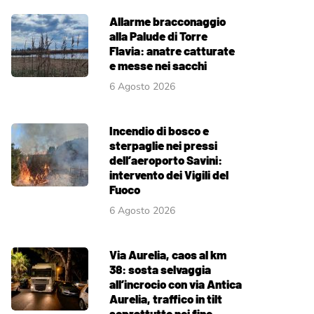
Allarme bracconaggio
alla Palude di Torre
Flavia: anatre catturate
e messe nei sacchi
6 Agosto 2026
Incendio di bosco e
sterpaglie nei pressi
dell’aeroporto Savini:
intervento dei Vigili del
Fuoco
6 Agosto 2026
Via Aurelia, caos al km
38: sosta selvaggia
all’incrocio con via Antica
Aurelia, traffico in tilt
soprattutto nei fine