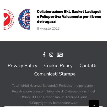
Collaborazione BkL Basket Ladiapoli
e Polisportiva Valcanneto per il bene
dei ragazzi
8 Agosto 2026
Privacy Policy
Cookie Policy
Contatti
Comunicati Stampa
Tutti i diritti riservati Baraond@ Periodico Indipendente -
Registrazione presso il Tribunale di Civitavecchia n. 4 del
13/06/2011 Dir. Responsabile: Riccardo Dionisi
©Copyright by baraondanews.it