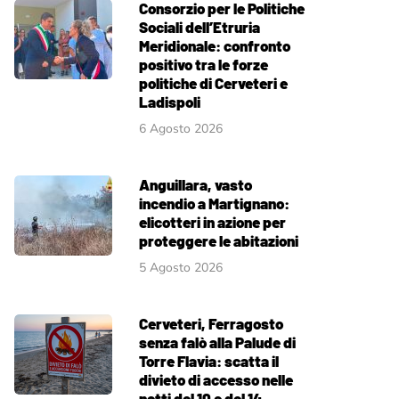
Consorzio per le Politiche
Sociali dell’Etruria
Meridionale: confronto
positivo tra le forze
politiche di Cerveteri e
Ladispoli
6 Agosto 2026
Anguillara, vasto
incendio a Martignano:
elicotteri in azione per
proteggere le abitazioni
5 Agosto 2026
Cerveteri, Ferragosto
senza falò alla Palude di
Torre Flavia: scatta il
divieto di accesso nelle
notti del 10 e del 14