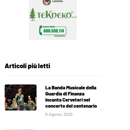
Articoli più letti
La Banda Musicale della
Guardia di Finanza
incanta Cerveteri nel
concerto del centenario
6 Agosto 2026