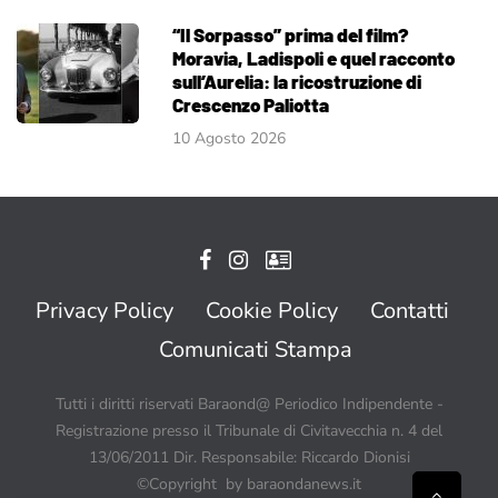
“Il Sorpasso” prima del film?
Moravia, Ladispoli e quel racconto
sull’Aurelia: la ricostruzione di
Crescenzo Paliotta
10 Agosto 2026
Privacy Policy
Cookie Policy
Contatti
Comunicati Stampa
Tutti i diritti riservati Baraond@ Periodico Indipendente -
Registrazione presso il Tribunale di Civitavecchia n. 4 del
13/06/2011 Dir. Responsabile: Riccardo Dionisi
©Copyright by baraondanews.it