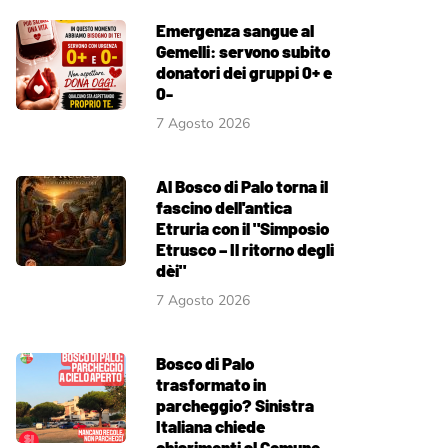
Emergenza sangue al
Gemelli: servono subito
donatori dei gruppi 0+ e
0-
7 Agosto 2026
Al Bosco di Palo torna il
fascino dell'antica
Etruria con il "Simposio
Etrusco – Il ritorno degli
dèi"
7 Agosto 2026
Bosco di Palo
trasformato in
parcheggio? Sinistra
Italiana chiede
chiarimenti al Comune