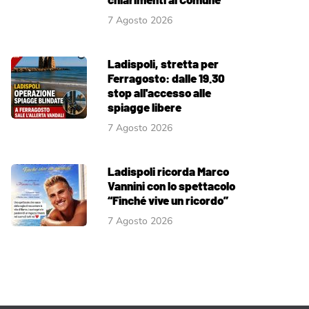
7 Agosto 2026
Ladispoli, stretta per
Ferragosto: dalle 19.30
stop all'accesso alle
spiagge libere
7 Agosto 2026
Ladispoli ricorda Marco
Vannini con lo spettacolo
“Finché vive un ricordo”
7 Agosto 2026