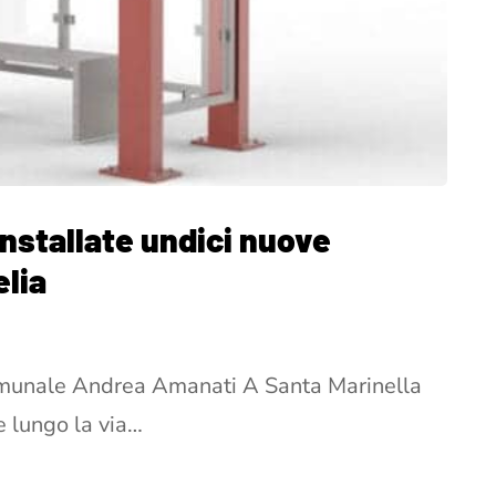
installate undici nuove
elia
 comunale Andrea Amanati A Santa Marinella
e lungo la via…