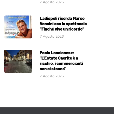
7 Agosto 2026
Ladispoli ricorda Marco
Vannini con lo spettacolo
“Finché vive un ricordo”
7 Agosto 2026
Paolo Lancianese:
"L'Estate Caerite è a
rischio, i commercianti
non ci stanno"
7 Agosto 2026