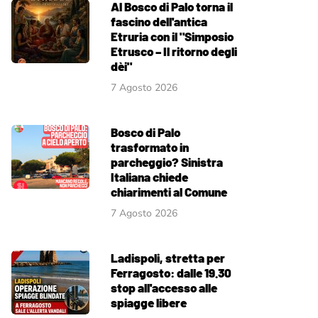
Al Bosco di Palo torna il
fascino dell'antica
Etruria con il "Simposio
Etrusco – Il ritorno degli
dèi"
7 Agosto 2026
Bosco di Palo
trasformato in
parcheggio? Sinistra
Italiana chiede
chiarimenti al Comune
7 Agosto 2026
Ladispoli, stretta per
Ferragosto: dalle 19.30
stop all'accesso alle
spiagge libere