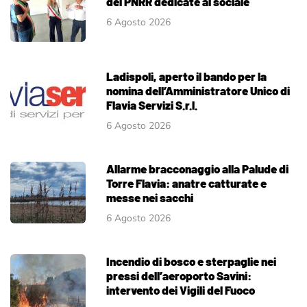
del PNRR dedicate al sociale
6 Agosto 2026
Ladispoli, aperto il bando per la
nomina dell’Amministratore Unico di
Flavia Servizi S.r.l.
6 Agosto 2026
Allarme bracconaggio alla Palude di
Torre Flavia: anatre catturate e
messe nei sacchi
6 Agosto 2026
Incendio di bosco e sterpaglie nei
pressi dell’aeroporto Savini:
intervento dei Vigili del Fuoco